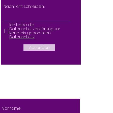
Ich habe die
Datenschutzerklärung zur
Kenntnis genommen.
Datenschutz
Absenden
Selbsthypnose Ego-
Stärkung Download