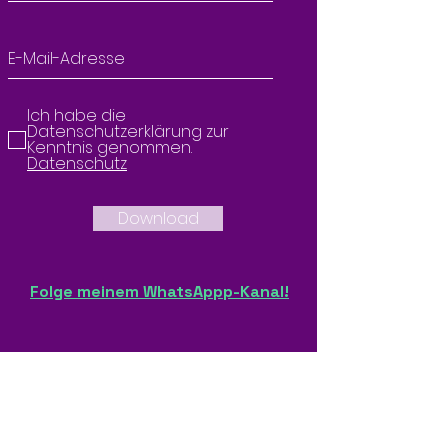
Ich habe die
Datenschutzerklärung zur
Kenntnis genommen.
Datenschutz
Download
Folge meinem WhatsAppp-Kanal!
Hypnosepraxis Dennis Förster
Hultschiner Damm 201
12623 Berlin
E-Mail:
info@gesund-mit-