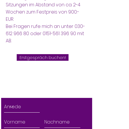
Sitzungen im Abstand von ca. 2-4
Wochen zum Festpreis von 900.-
EUR.
Bei Fragen rufe mich an unter
030-
612 966 80
oder
0151-561 396 90
mit
AB.
Erstgespräch buchen!