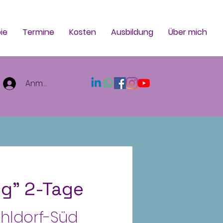
ie
Termine
Kosten
Ausbildung
Über mich
Anmelden
g" 2-Tage
ahldorf-Süd