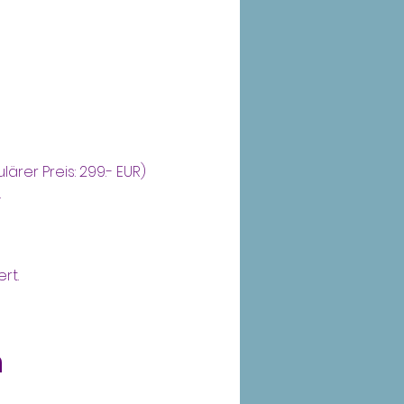
ärer Preis: 299.- EUR)
.
rt.
n